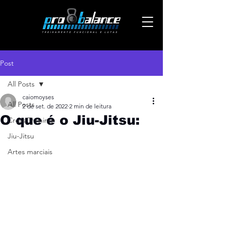
Post
All Posts
caiomoyses
All Posts
2 de set. de 2022
2 min de leitura
O que é o Jiu-Jitsu:
Cross Training
Jiu-Jitsu
Artes marciais