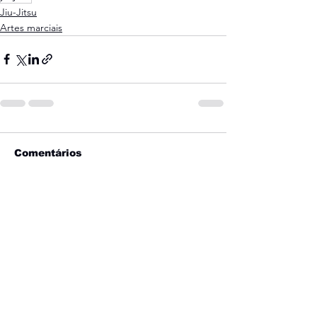
Jiu-Jitsu
Artes marciais
Comentários
Escreva um comentário
Entre em contato
Entre em contato com o CT Pro